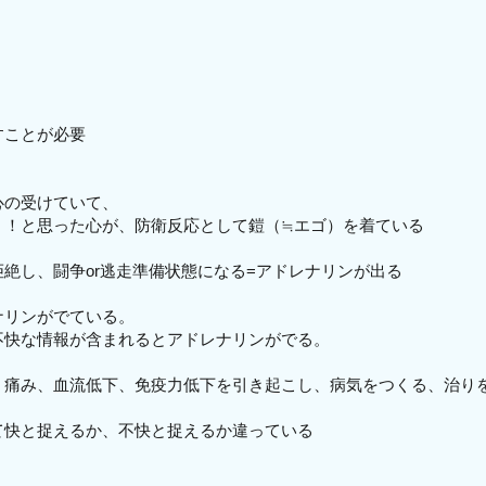
すことが必要
心の受けていて、
！！と思った心が、防衛反応として鎧（≒エゴ）を着ている
絶し、闘争or逃走準備状態になる=アドレナリンが出る
ナリンがでている。
不快な情報が含まれるとアドレナリンがでる。
、痛み、血流低下、免疫力低下を引き起こし、病気をつくる、治り
て快と捉えるか、不快と捉えるか違っている